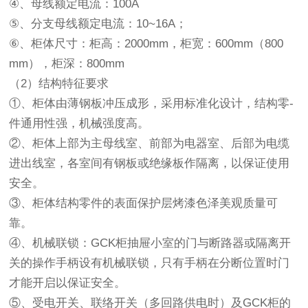
④、母线额定电流：100A
⑤、分支母线额定电流：10~16A；
⑥、柜体尺寸：柜高：2000mm，柜宽：600mm（800
mm），柜深：800mm
（2）结构特征要求
①、柜体由薄钢板冲压成形，采用标准化设计，结构零-
件通用性强，机械强度高。
②、柜体上部为主母线室、前部为电器室、后部为电缆
进出线室，各室间有钢板或绝缘板作隔离，以保证使用
安全。
③、柜体结构零件的表面保护层烤漆色泽美观质量可
靠。
④、机械联锁：GCK柜抽屉小室的门与断路器或隔离开
关的操作手柄设有机械联锁，只有手柄在分断位置时门
才能开启以保证安全。
⑤、受电开关、联络开关（多回路供电时）及GCK柜的