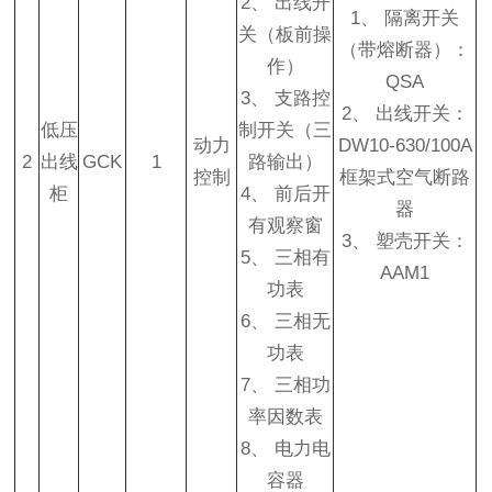
2、 出线开
1、 隔离开关
关（板前操
（带熔断器）：
作）
QSA
3、 支路控
2、 出线开关：
低压
制开关（三
动力
DW10-630/100A
2
出线
GCK
1
路输出）
控制
框架式空气断路
柜
4、 前后开
器
有观察窗
3、 塑壳开关：
5、 三相有
AAM1
功表
6、 三相无
功表
7、 三相功
率因数表
8、 电力电
容器